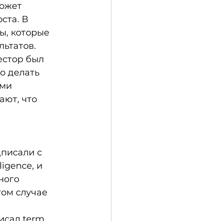
ожет 
та. В 
, которые 
ьтатов. 
естор был 
о делать 
ми 
ют, что 
писали с 
igence, и 
ного 
ом случае 
исал term 