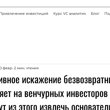
Привлечение инвестиций
Курс VC аналитик
Блог
По
10 февр.
2 мин. чтения
тивное искажение безвозврат
яет на венчурных инвесторов
ут из этого извлечь основател