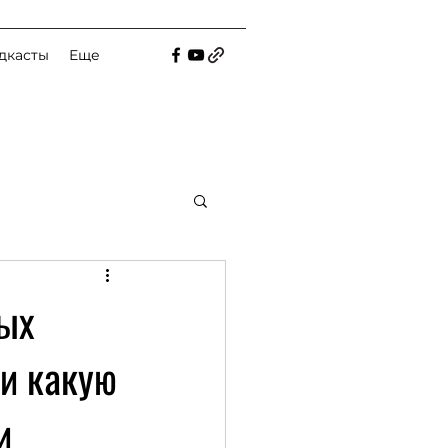
дкасты
Еще
ных
 и какую
и