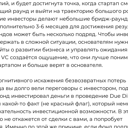
ий, и будет достигнута точка, когда стартап см
щий раунд и выйти на траекторию большого рос
щие инвесторы делают небольшие бридж-раунды
полнительно 3-6 месяцев для достижения резул
ндов может быть несколько подряд. Чтобы инв
ержать в сложной ситуации, основателям нужн
йты о развитии бизнеса и управлять ожидания
у VC создаётся ощущение, что они лучше понима
артапом и больше верят в основателя. 
огнитивного искажения безвозвратных потерь 
да вы долго вели переговоры с инвестором, под
фонд инвестировал деньги в проведение Due Dil
 какой-то факт (не красный флаг), который нем
ательность инвестиционной возможности. В эт
о не откажется от сделки с вами, а попробует 
. Именно по этой же причине, если фонд подп