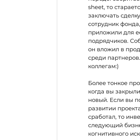
sheet, то старает
заключать сделк
сотрудник фонда,
приложили для ее
подрядчиков. Соб
он вложил в про
среди партнеров.
коллегам:) 
Более тонкое пр
когда вы закрыл
новый. Если вы 
развитии проект
сработал, то инв
следующий бизне
когнитивного иск