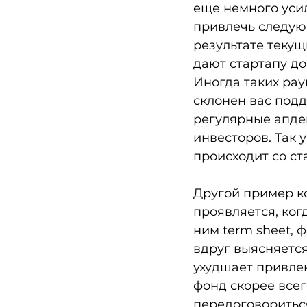
еще немного усил
привлечь следую
результате теку
дают стартапу до
Иногда таких рау
склонен вас подд
регулярные апде
инвесторов. Так 
происходит со ст
Другой пример к
проявляется, ког
ним term sheet, 
вдруг выясняется
ухудшает привлек
фонд скорее всег
передоговориться