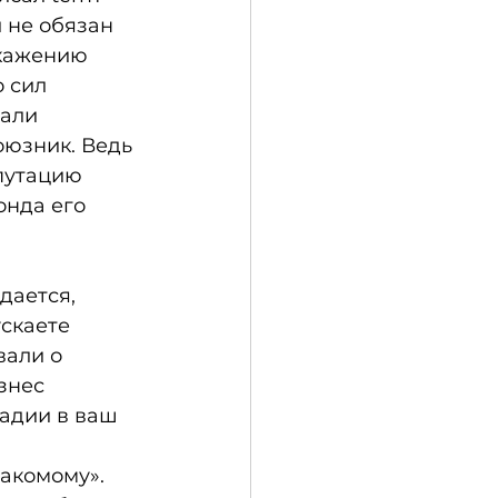
и не обязан 
кажению 
 сил 
али 
оюзник. Ведь 
путацию 
онда его 
дается, 
скаете 
али о 
знес 
тадии в ваш 
 
акомому». 