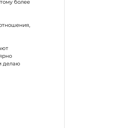
тому более 
отношения, 
ают 
ярно 
и делаю 