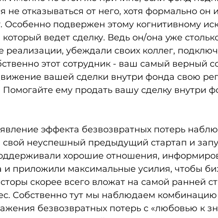
ся не отказываться от него, хотя формально он 
у. Особенно подвержен этому когнитивному ис
 который ведет сделку. Ведь он/она уже столько
 реализации, убеждали своих коллег, подключ
ственно этот сотрудник - ваш самый верный с
движение вашей сделки внутри фонда свою ре
 Помогайте ему продать вашу сделку внутри ф
оявление эффекта безвозвратных потерь наблю
и свой неуспешный предыдущий стартап и запу
поддерживали хорошие отношения, информиров
а и приложили максимальные усилия, чтобы би
есторы скорее всего вложат на самой ранней с
с. Собственно тут мы наблюдаем комбинацию
ажения безвозвратных потерь с «любовью к зн