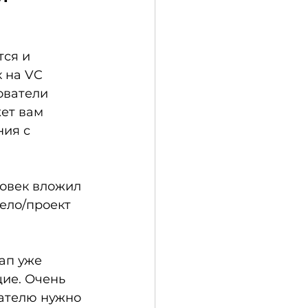
ся и 
 на VC 
ователи 
ет вам 
ия с 
ловек вложил 
ело/проект 
ап уже 
ие. Очень 
вателю нужно 