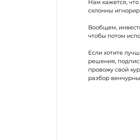
Нам кажется, что
склонны игнориро
Вообщем, инвести
чтобы потом испо
Если хотите луч
решения, подпис
провожу свой кур
разбор венчурных