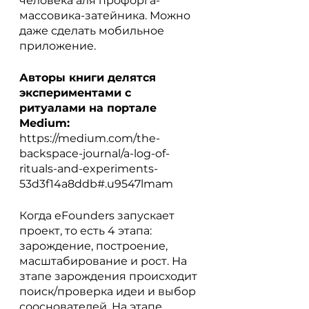
человека аля профорга-
массовика-затейника. Можно 
даже сделать мобильное 
приложение.
Авторы книги делятся 
экспериментами с 
ритуалами на портале 
Medium:
https://medium.com/the-
backspace-journal/a-log-of-
rituals-and-experiments-
53d3f14a8ddb#.u9547lmam
Когда eFounders запускает 
проект, то есть 4 этапа: 
зарождение, построение, 
масштабирование и рост. На 
зтапе зарождения происходит 
поиск/проверка идеи и выбор 
сооснователей. На этапе 