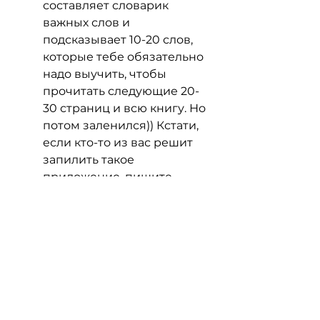
составляет словарик 
важных слов и 
подсказывает 10-20 слов, 
которые тебе обязательно 
надо выучить, чтобы 
прочитать следующие 20-
30 страниц и всю книгу. Но 
потом заленился)) Кстати, 
если кто-то из вас решит 
запилить такое 
приложение, пишите, 
расскажу свое видение и 
поделюсь наработками.
Сервисы LinguaLeo.com и 
Duolingo.com мне 
показались 
бесполезными. Какие-то 
немного тупые 
тренировки и оторванные 