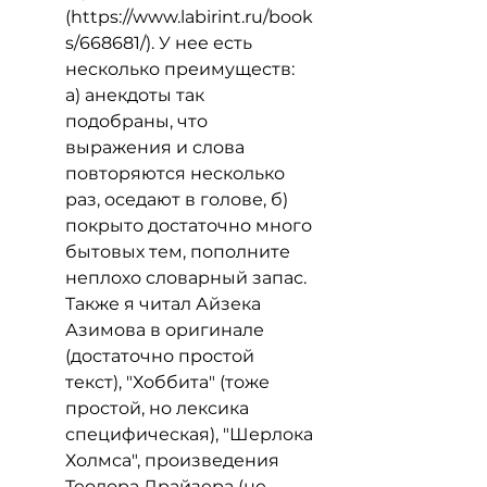
(https://www.labirint.ru/book
s/668681/). У нее есть 
несколько преимуществ: 
а) анекдоты так 
подобраны, что 
выражения и слова 
повторяются несколько 
раз, оседают в голове, б) 
покрыто достаточно много 
бытовых тем, пополните 
неплохо словарный запас. 
Также я читал Айзека 
Азимова в оригинале 
(достаточно простой 
текст), "Хоббита" (тоже 
простой, но лексика 
специфическая), "Шерлока 
Холмса", произведения 
Теодора Драйзера (не 